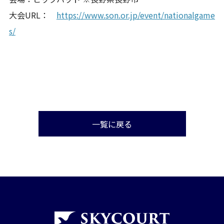
大会URL：
https://www.son.or.jp/event/nationalgame
s/
一覧に戻る